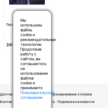
Мы
Пюре картофельное
используем
файлы
cookie и
рекомендательные
240 р.
технологии.
120 гр.
Продолжив
работу с
сайтом, вы
соглашаетесь
на
использование
файлов
cookie и
принимаете
Пользовательское
Доставка
Сотрудничество
Бронирование столика
соглашение
.
Контакты
Оплата
Документы
Подписка на новости