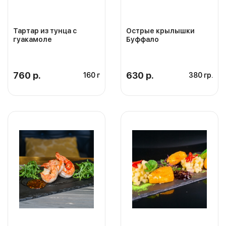
Тартар из тунца с
Острые крылышки
гуакамоле
Буффало
760 р.
630 р.
160 г
380 гр.