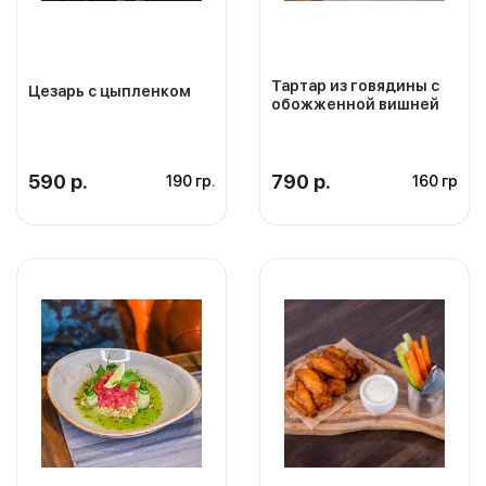
Тартар из говядины с
Цезарь с цыпленком
обожженной вишней
590 р.
790 р.
190 гр.
160 гр