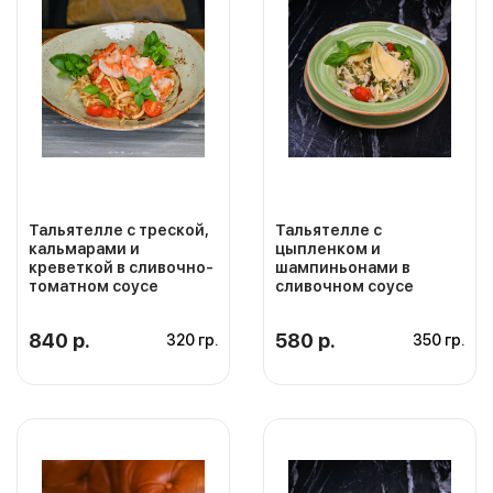
Тальятелле с треской,
Тальятелле с
кальмарами и
цыпленком и
креветкой в сливочно-
шампиньонами в
томатном соусе
сливочном соусе
840 р.
580 р.
320 гр.
350 гр.