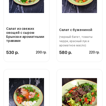
Салат из свежих
Салат с бужениной
овощей с сыром
Брынза и ароматными
(черный багет, томаты
травами
черри, красный лук и
ароматное масло)
530 р.
580 р.
200 гр.
220 гр.