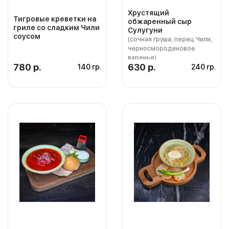
Хрустящий
Тигровые креветки на
обжаренный сыр
гриле со сладким Чили
Сулугуни
соусом
(сочная груша, перец Чили,
черносмородиновое
варенье)
780 р.
630 р.
140 гр.
240 гр.