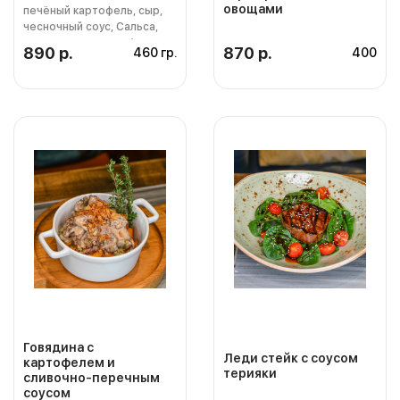
овощами
печёный картофель, сыр,
чесночный соус, Сальса,
пшеничная лепешка)
890 р.
870 р.
460 гр.
400
Говядина с
Леди стейк с соусом
картофелем и
терияки
сливочно-перечным
соусом