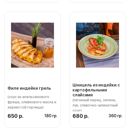
Шницель из индейки с
Филе индейки гриль
картофельными
слайсами
(соус из апельсинового
(печеный перец, зелень,
фреша, оливкового масла и
лук, сливочно-шпинатный
зернистой горчицы)
соус)
650 р.
680 р.
180 гр.
360 гр.