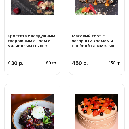
Кростата с воздушным
Маковый торт с
творожным сыром и
заварным кремом и
малиновым гляссе
солёной карамелью
430 р.
450 р.
180 гр.
150 гр.